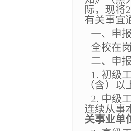
际，现将
2
有关事宜
一、申
全校在
二、申
1. 初
（含）以
2. 中
连续从事
关事业单