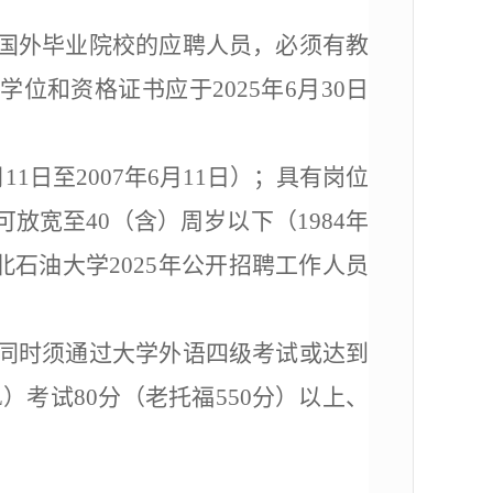
国外毕业院校的应聘人员，必须有教
、学位和资格证书应于
2025
年
6
月
30
日
月
11
日至
2007
年
6
月
11
日）；
具有岗位
可放宽至
40
（含）
周岁以下（
1984
年
北石油大学
2025
年公开招聘工作人员
同时须通过大学外语四级考试或达到
L
）考试
80
分（老托福
550
分）以上、