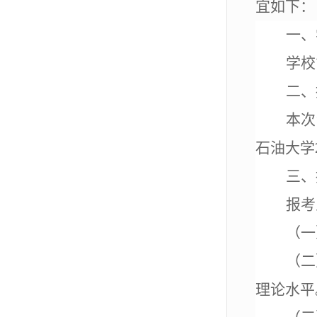
宜如下：
一、
学校
二、
本次
石油大学
三、
报考
（一
（二
理论水平