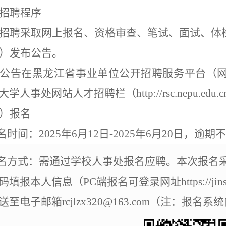
招聘程序
招聘采取网上报名、资格审查、笔试、面试、体
）发布公告。
公告在黑龙江省事业单位公开招聘服务平台（
大学人事处网站人才招聘栏（
http://rsc.nepu.edu.c
）报名
名时间：
2025
年
6
月
12
日
-2025
年
6
月
20
日，逾期不
名方式：需通过学校人事处报名应聘。本次报名
码填报本人信息（
PC
端报名可登录网址
https://j
送至电子邮箱
rcjlzx320@163.com
（注：报名系统