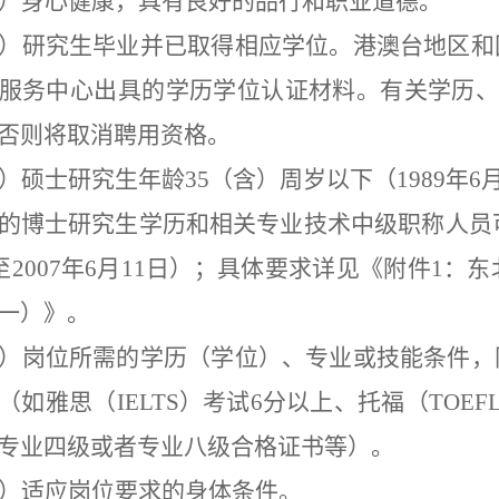
）身心健康，具有良好的品行和职业道德。
）研究生毕业并已取得相应学位。港澳台地区和
服务中心出具的学历学位认证材料。有关学历
否则将取消聘用资格。
）硕士研究生年龄
35
（含）周岁以下（
1989
年
6
的博士研究生学历和相关专业技术中级职称人员
至
2007
年
6
月
11
日）；
具体要求详见
《
附件
1
：东
一）
》
。
）岗位所需的学历（学位）、专业或技能条件，
（如雅思（
IELTS
）考试
6
分以上、托福（
TOEF
专业四级或者专业八级合格证书等）。
）适应岗位要求的身体条件。