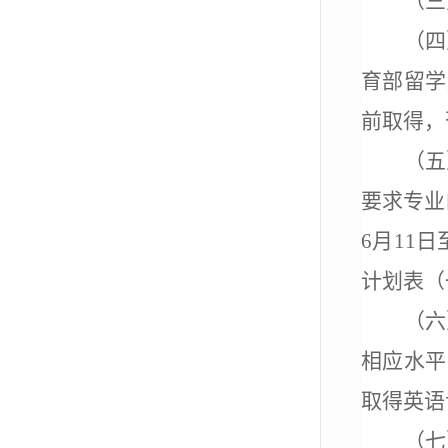
（三
（四
育部留学
前取得，
（五
要求专业
6
月
11
日
计划表（
（六
相应水平
取得英语
（七