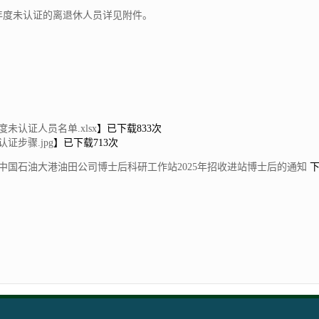
24年度未认证的离退休人员详见附件。
劳资保险
025.04.
年度未认证人员名单.xlsx
】已下载
833
次
证步骤.jpg
】已下载
713
次
中国石油大港油田公司博士后科研工作站2025年招收进站博士后的通知
下